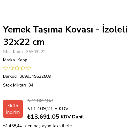
Yemek Taşıma Kovası - İzoleli
32x22 cm
Stok Kodu
35503222
Marka
:
Kapp
Barkod
:
8699349622589
Stok Miktarı
:
34
₺24.892,83
%
45
₺11.409,21
+ KDV
İndirim
₺13.691,05
KDV Dahil
₺1.458,44
`den başlayan taksitlerle