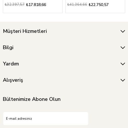
₺32.397,57
₺17.818,66
₺41.364,66
₺22.750,57
Müşteri Hizmetleri
Bilgi
Yardım
Alışveriş
Bültenimize Abone Olun