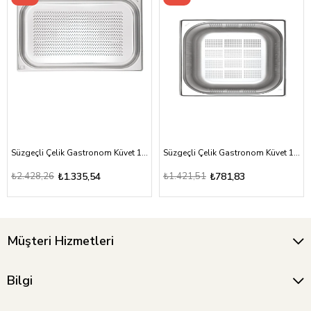
Süzgeçli Çelik Gastronom Küvet 1/1-40
Süzgeçli Çelik Gastronom Küvet 1/2-20
₺2.428,26
₺1.335,54
₺1.421,51
₺781,83
Müşteri Hizmetleri
Bilgi