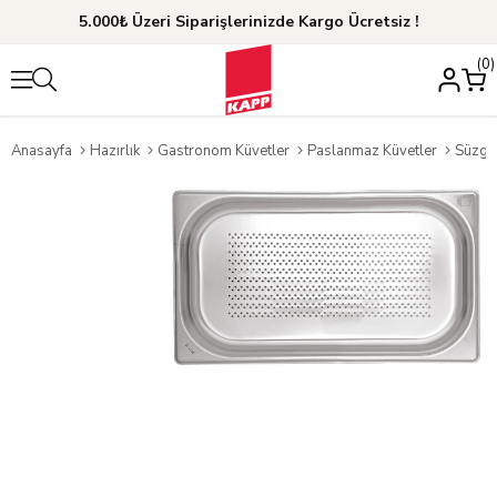
5.000₺ Üzeri Siparişlerinizde Kargo Ücretsiz !
0
Anasayfa
Hazırlık
Gastronom Küvetler
Paslanmaz Küvetler
Süzgeç