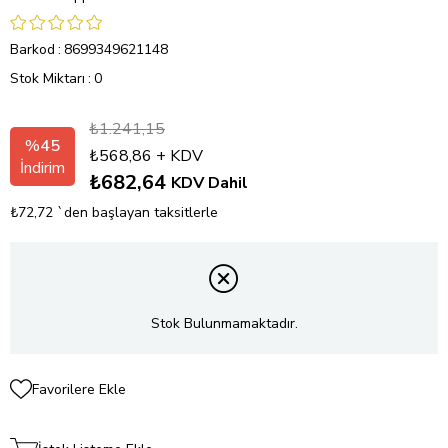
Barkod
:
8699349621148
Stok Miktarı
:
0
₺1.241,15
%
45
₺568,86
+ KDV
İndirim
₺682,64
KDV Dahil
₺72,72
`den başlayan taksitlerle
Stok Bulunmamaktadır.
Favorilere Ekle