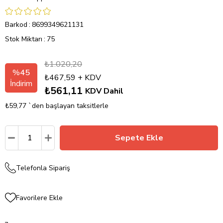
Barkod
:
8699349621131
Stok Miktarı
:
75
₺1.020,20
%
45
₺467,59
+ KDV
İndirim
₺561,11
KDV Dahil
₺59,77
`den başlayan taksitlerle
Telefonla Sipariş
Favorilere Ekle