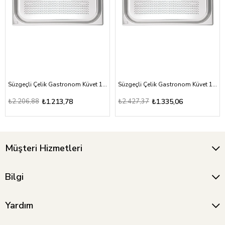
Süzgeçli Çelik Gastronom Küvet 1/1-20
Süzgeçli Çelik Gastronom Küvet 1/1-40
₺2.206,88
₺1.213,78
₺2.427,37
₺1.335,06
Müşteri Hizmetleri
Bilgi
Yardım