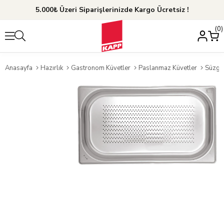
5.000₺ Üzeri Siparişlerinizde Kargo Ücretsiz !
0
Anasayfa
Hazırlık
Gastronom Küvetler
Paslanmaz Küvetler
Süzgeç