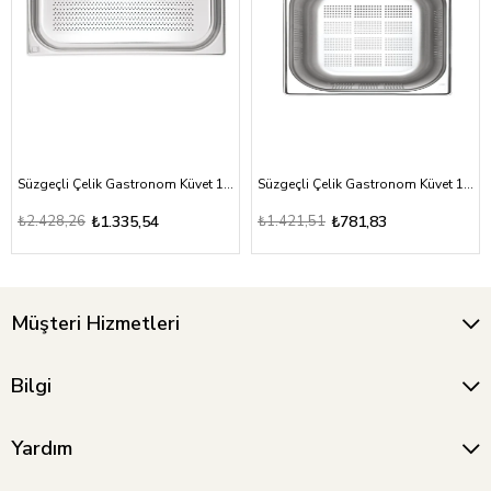
Süzgeçli Çelik Gastronom Küvet 1/1-40
Süzgeçli Çelik Gastronom Küvet 1/2-20
₺2.428,26
₺1.335,54
₺1.421,51
₺781,83
Müşteri Hizmetleri
Bilgi
Yardım