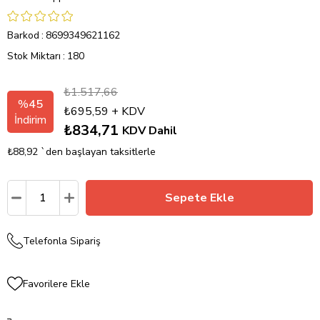
Barkod
:
8699349621162
Stok Miktarı
:
180
₺1.517,66
%
45
₺695,59
+ KDV
İndirim
₺834,71
KDV Dahil
₺88,92
`den başlayan taksitlerle
Telefonla Sipariş
Favorilere Ekle