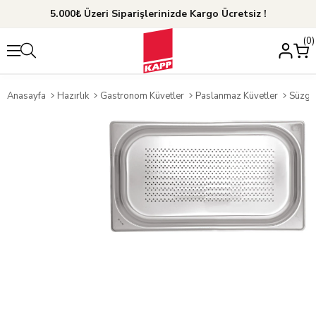
5.000₺ Üzeri Siparişlerinizde Kargo Ücretsiz !
0
Anasayfa
Hazırlık
Gastronom Küvetler
Paslanmaz Küvetler
Süzge