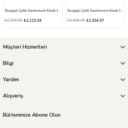
Süzgeçli Çelik Gastronom Küvet 1/1-20
Süzgeçli Çelik Gastronom Küvet 1/1-40
₺2.206,06
₺1.213,34
₺2.426,48
₺1.334,57
Müşteri Hizmetleri
Bilgi
Yardım
Alışveriş
Bültenimize Abone Olun