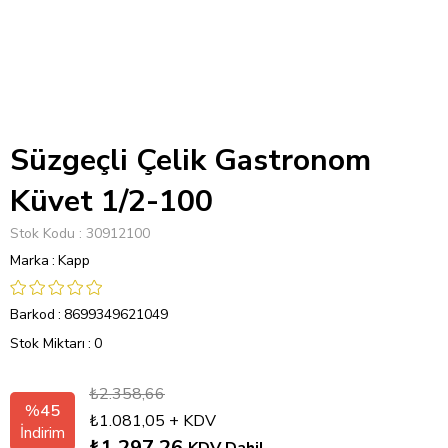
Süzgeçli Çelik Gastronom
Küvet 1/2-100
Stok Kodu
30912100
Marka
:
Kapp
Barkod
:
8699349621049
Stok Miktarı
:
0
₺2.358,66
%
45
₺1.081,05
+ KDV
İndirim
₺1.297,26