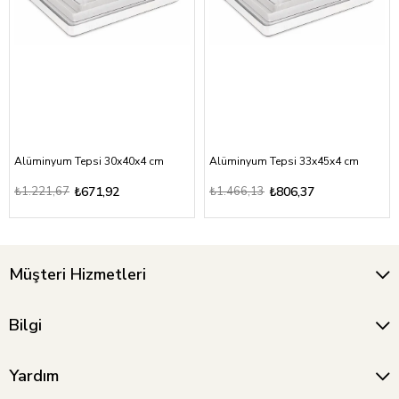
Alüminyum Tepsi 30x40x4 cm
Alüminyum Tepsi 33x45x4 cm
₺1.221,67
₺671,92
₺1.466,13
₺806,37
Müşteri Hizmetleri
Bilgi
Yardım