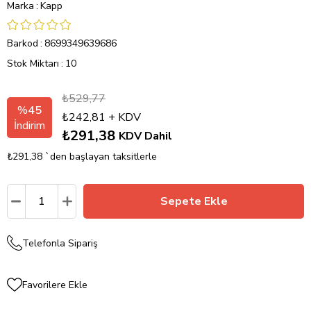
Marka
:
Kapp
Barkod
:
8699349639686
Stok Miktarı
:
10
₺529,77
%
45
₺242,81
+ KDV
İndirim
₺291,38
KDV Dahil
₺291,38
`den başlayan taksitlerle
Telefonla Sipariş
Favorilere Ekle