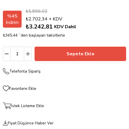
₺5.896,02
%
45
₺2.702,34
+ KDV
İndirim
₺3.242,81
KDV Dahil
₺345,44
`den başlayan taksitlerle
Telefonla Sipariş
Favorilere Ekle
İstek Listeme Ekle
Fiyat Düşünce Haber Ver