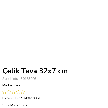
Çelik Tava 32x7 cm
Stok Kodu
30153206
Marka
:
Kapp
Barkod
:
8699349619961
Stok Miktarı
:
266