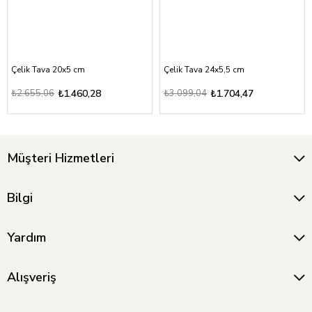
Çelik Tava 20x5 cm
Çelik Tava 24x5,5 cm
₺2.655,06
₺1.460,28
₺3.099,04
₺1.704,47
Müşteri Hizmetleri
Bilgi
Yardım
Alışveriş